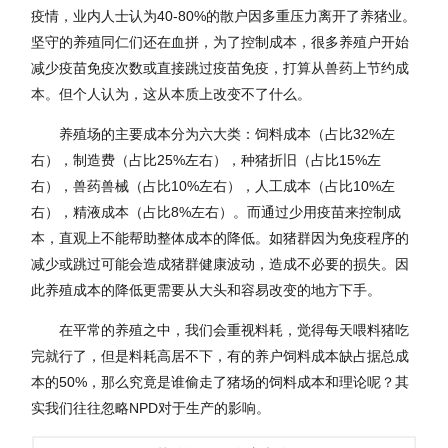
疫情，业内人士认为40-80%的散户因多重压力离开了养猪业。
坚守的养殖同仁们还在血拼，为了控制成本，很多养殖户开始
减少疫苗免疫次数或直接跳过疫苗免疫，打算从兽药上节约成
本。但个人认为，这从本质上改变不了什么。
养殖场的主要成本分为六大类：饲料成本（占比32%左
右），制造费（占比25%左右），种猪折旧（占比15%左
右），兽药兽械（占比10%左右），人工成本（占比10%左
右），精液成本（占比8%左右）。而通过少用疫苗来控制成
本，直观上不能帮助整体成本的降低。如猪群因为免疫程序的
减少或跳过可能会造成猪群健康波动，造成不必要的损失。因
此养殖成本的降低更需要从大头和容易改变的地方下手。
在平常的养殖之中，我们会重视料耗，觉得每天喂料猪吃
完就行了，但是料耗高居不下，有的养户饲料成本缺占据总成
本的50%，那么究竟是谁偷走了猪场的饲料成本和理论呢？其
实我们往往忽略NPD对于生产的影响。