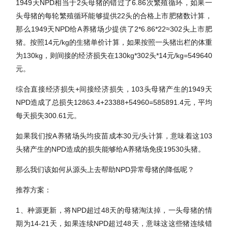
1949天NPD相当于2头母猪的错过了6.86次繁殖循环，如果一
头母猪的每轮繁殖循环能够提供22头的合格上市肥猪数计算，
那么1949天NPD给A养猪场少提供了2*6.86*22≈302头上市肥
猪。按照14元/kg的生猪单价计算，如果按照一头猪出栏的体重
为130kg，则间接的经济损失在130kg*302头*14元/kg=549640
元。
综合直接经济损失+间接经济损失，103头母猪产生的1949天
NPD造成了总损失12863.4+23388+54960=585891.4元，平均
每天损失300.61元。
如果我们按A养猪场头均疫苗成本30元/头计算，意味着这103
头猪产生的NPD造成的损失能够给A养猪场免疫19530头猪。
那么我们该如何从源头上去帮助NPD异常母猪的降低呢？
推荐方案：
1、种源更新，将NPD超过48天的母猪淘汰掉，一头母猪的情
期为14-21天，如果连续NPD超过48天，意味这这些猪连续错