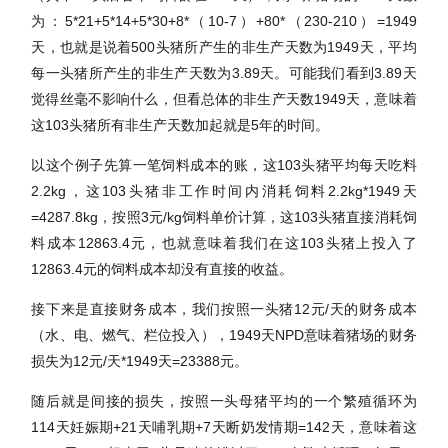
为：5*21+5*14+5*30+8*（10-7）+80*（230-210）=1949
天，也就是说着500头猪所产生的非生产天数为1949天，平均
每一头猪所产生的非生产天数为3.89天。可能我们看到3.89天
觉得丝毫不影响什么，但看总体的非生产天数1949天，意味着
这103头猪所有非生产天数加起就是5年的时间。
以这个例子先算一笔饲料成本的账，这103头猪平均每天吃料
2.2kg，这103头猪非工作时间内消耗饲料2.2kg*1949天
=4287.8kg，按照3元/kg饲料单价计算，这103头猪直接消耗饲
料成本12863.4元，也就意味着我们在这103头猪上投入了
12863.4元的饲料成本却没有直接的收益。
接下来是直接财务成本，我们按照一头猪12元/天的财务成本
（水、电、燃气、栏位投入），1949天NPD意味着猪场的财务
损失为12元/天*1949天=23388元。
随后就是间接的损失，按照一头母猪平均的一个繁殖循环为
114天妊娠期+21天哺乳期+7天断奶发情期=142天，意味着这