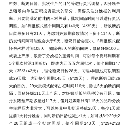
栏数、断奶日龄、批次生产的目的等进行灵活调整，因分娩舍
是猪场内单位面积投资最大的部分，需要关注分娩栏的利用
率。只要能满足前述的三对关系，批次间隔时间可以进行灵活
调整。如5
周批模式整个周期只有
1
40
天（
4*
35
天），所以断奶
日龄最多只有
2
1
天，考虑到妊娠期多数情况下多于
1
14
天，断
奶发情间隔可能也会大于
5天，断奶日龄会更小。5周批模式配
怀舍占栏时间1
05天，如除去5天的断奶间隔，母猪妊娠100
天
就要上产床，浪费了分娩栏的宝贵时间，可以每个循环周期有
1个批次推迟1周断奶，即改为五五五六周批次，整个周期1
47
天（
3
5*3+42
天），理论断奶日龄
2
8
天。同理
4周批也可以调整
成2
9
天批，达到整个周期
1
45
天（
5*
29
天）、理论断奶日龄
2
6
天的目的。
2
9
天批模式配怀占栏时间
1
16天，除去5天的断奶间
隔，母猪妊娠111
天上产床，对妊娠期长的品种没有问题，如
丹系猪预产期多超过
1
17
天，但对妊娠期只有
1
15
天的品种分娩
舍转栏压力非常大，可以将其中几批调整成
2
8
天，每少
1天就
提前
1
天转分娩舍，同时断奶日龄也减少
1天，如可以3个2
9
天
2
个2
8
天组成一个批次周期，整个周期
1
43
天（
3*
29+2*28