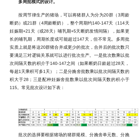
多周批模式的设计。
按周节律生产的猪场，可以将猪群人为分为
2
0
群（
3周龄
断奶）或2
1
群（
4周龄断奶），整个周期约1
40-147
天（
1
14
天
妊娠期
+2
1
天（或
2
8
天）哺乳期
+5天断奶发情间隔），如果更
长的哺乳期，周期长度或可能超过1
47
天，但不常见。多周批
实质上就是将这
2
0
群猪合并成更少的批次，合并后的批次数只
要满足三对逻辑关系就可以进行批次生产。一是批次数乘以批
次间隔天数的积介于
1
40-147
之间（如果断奶日龄超过
2
8
天，
每超
1天乘积可多1天）；二是分娩舍批数乘以批次间隔天数的
积大于2
8
；三是配种妊娠舍批数乘以批次间隔天数的积小于
1
15。常见批次设计如下表：
批次的选择要根据猪场的猪群规模、分娩舍单元数、分娩