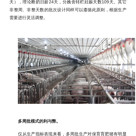
天），理论断奶日龄
2
4
天，分娩舍转栏妊娠天数
1
09天。其它
非整周、非整天数的批次设计同样可以遵循此原则，根据生产
需要进行灵活调整。
多周批模式的利与弊。
仅从生产指标表现来看，多周批生产对保育育肥猪有明显