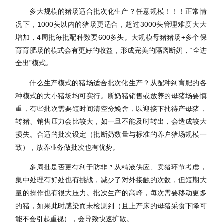
多大规模的猪场适合批次化生产？任意规模！！！正常情
况下，1000头以内的猪场更适合，超过3000头管理难度大大
增加，4周批每批配种数要600多头。大规模母猪猪场+多个保
育育肥场的模式会有更好的收益
，形成完美的隔离断奶，
“全进
全出”模式。
什么生产模式的猪场适合批次化生产？从配种到育肥的各
种模式的大小猪场均可实行。断奶猪销售或放养的母猪场要慎
重，有些批次需要短时间清空分娩舍，以迎接下批待产母猪，
转猪、销售压力会比较大，如一旦不能及时转出，会造成较大
损失。合适的批次设定（批断奶数量与标准的养户猪场规模一
致），放养业务做批次也有优势。
多周批是否更有利于防非？从精液供应、卖猪环节考虑，
集中处理有好处也有挑战，减少了对外接触的次数，但短期大
量的操作也有很大压力。批次生产的高峰，每次需要移动更多
的猪，如果此时感染而未检测到（且上产床的母猪采食下降可
能不会引起重视），会导致快速扩散。