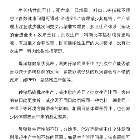
生长猪性能不佳，死亡率、日增重、料肉比等指标不理
想？多数健康问题可通过
“全进全出”
管理减少其危害
，生产管
理上注意减少批次间交叉污染非常重要，多区生产体系（全场
的全进全出）效果更好，批次生产，料肉比等指标核算更精
准，有度量才会有改善，目前连续性生产的大型猪场，没有批
次生产，料肉比很难搞清楚。
母猪群健康状况差，断奶仔猪质量不佳？批次生产能否改
善取决于影响猪群的疾病，多数影响仔猪的疾病都会有不错的
效果，如PED、副猪嗜血杆菌等。
种猪场搞批次生产，减少批内差异？批次生产让同一舍内
的猪日龄更接近，减少因不同日龄饲喂同一种饲料、饲养同一
舍温下等环境方面带来的影响。相同日龄体重差异小，也会减
少因体重校正带来的测定差异。
母猪群生产性能不好，分娩率、PSY等指标不佳
？注意甄
别引起生产性能不好的原因，如是生产管理问题，转多周批可