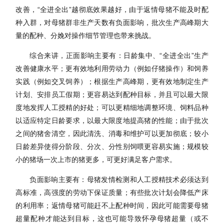
改善，
“全进全出”越彻底效果越好，由于返情母猪不能及时配
种入群，对母猪群非生产天数有负面影响，批次生产高峰期大
量的配种、分娩对操作细节管理也带来挑战。
综合来讲，正面影响主要有：日龄集中、
“全进全出”生产
改善健康水平；更有效地利用劳动力（例如仔猪操作）和饲养
实践（例如交叉饲养）；根据生产高峰期，更有效地制定生产
计划、安排员工假期；更容易达到配种目标，并且可以最大限
度地发挥人工授精的好处；可以更精细地调整环境、饲料品种
以适应特定日龄要求，以最大限度地提高猪的性能；由于批次
之间的猪舍清空，因此清洗、消毒和维护可以更加彻底；较小
日龄差异使得分阶段、分次、分性别饲喂更容易实施；规模较
小的猪场一次上市的猪更多，可更好满足客户需求。
负面影响主要有：母猪发情检测和人工授精技术必须达到
高标准，高强度的劳动下保证质量；有些批次计划会降低产床
的利用率；返情母猪可能赶不上配种时间，因此可能需要母猪
超量配种才能达到目标，这也可能导致怀孕母猪超量（或不