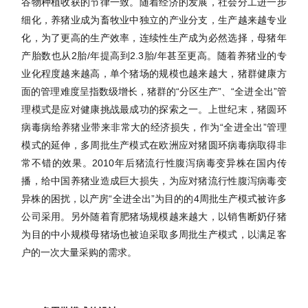
谷物种植收获的节律一致。随着经济的发展，社会分工进一步
细化，养猪业成为畜牧业中独立的产业分支，生产越来越专业
化，为了更高的生产效率，连续性生产成为必然选择，母猪年
产胎数也从
2胎/年提高到2.
3
胎
/年甚至更高。随着养猪业的专
业化程度越来越高，单个猪场的规模也越来越大，猪群健康方
面的管理难度呈指数级增长，猪群的“分区生产”、“全进全出”管
理模式是应对健康挑战最成功的探索之一。上世纪末，猪圆环
病毒病给养猪业带来非常大的经济损失，作为“全进全出”管理
模式的延伸，多周批生产模式在欧洲应对猪圆环病毒病取得非
常不错的效果。2
010
年后猪流行性腹泻病毒变异株在国内传
播，给中国养猪业造成巨大损失，为应对猪流行性腹泻病毒变
异株的困扰，以产房
“全进全出”为目的的4周批生产模式被许多
公司采用。另外随着育肥猪场规模越来越大，以销售断奶仔猪
为目的中小规模母猪场也被迫采取多周批生产模式，以满足客
户的一次大量采购的需求。