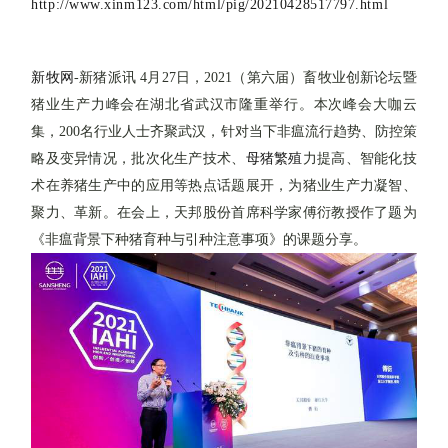
http://www.xinm123.com/html/pig/20210428517797.html
新牧网
-
新猪派讯
4
月
27
日，
2021
（第六届）畜牧业创新论坛暨
猪业生产力峰会在湖北省武汉市隆重举行。本次峰会大咖云
集，
200
名行业人士齐聚武汉，针对当下非瘟流行趋势、防控策
略及变异情况，批次化生产技术、
母猪繁殖
力提高、智能化技
术在养猪生产中的应用等热点话题展开，为猪业生产力凝智、
聚力、革新。在会上，天邦股份首席科学家傅衍教授作了题为
《非瘟背景下种猪育种与引种注意事项》的课题分享。