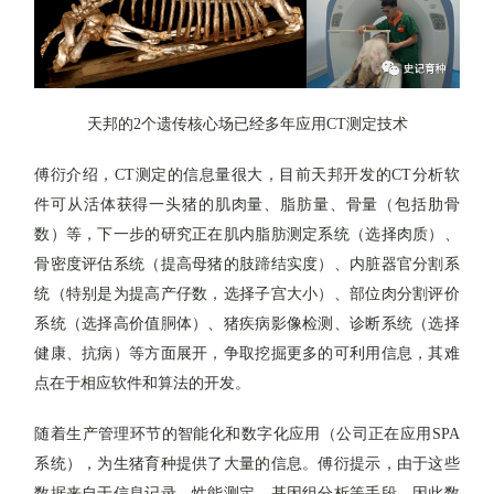
天邦的2个遗传核心场已经多年应用CT测定技术
傅衍介绍，
CT
测定的信息量很大，目前天邦开发的
CT
分析软
件可从活体获得一头猪的肌肉量、脂肪量、骨量（包括肋骨
数）等，下一步的研究正在肌内脂肪测定系统（选择肉质）、
骨密度评估系统（提高母猪的肢蹄结实度）、内脏器官分割系
统（特别是为提高产仔数，选择子宫大小）、部位肉分割评价
系统（选择高价值胴体）、猪疾病影像检测、诊断系统（选择
健康、抗病）等方面展开，争取挖掘更多的可利用信息，其难
点在于相应软件和算法的开发。
随着生产管理环节的智能化和数字化应用（公司正在应用
SPA
系统），为生猪育种提供了大量的信息。傅衍提示，由于这些
数据来自于信息记录、性能测定、基因组分析等手段，因此数