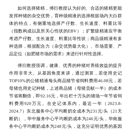
如何选择猪精，傅衍教授认为好的、合适的猪精更能
发挥种猪的杂交优势，育种级精液的选择根据场内大白群
体的特点，有侧重地选择产仔数、生长速度、料重比等
（指数构成以及所关心性状的
EBV）；扩繁级精液应平衡
考虑产仔数、生长速度、料重比等性状；商品级精液有多
种选择，根据配合力（杂交优势最大化）、市场需要、产
品定位（如肥猪市场的需求）来进行针对性选择。
傅衍教授强调，健康、优秀的种猪对养殖效益的提升
作用非常大。从基因角度来讲，通过测算，若使用史记
TOP10%的公猪精液每头商品猪节省饲料费用46.08元，若
母猪也用史记种猪，上述商品猪（母猪贡献一半）的成本
节省将翻倍，即92.16元，年出栏十万头的猪场一年节省饲
料费用920万元。在史记体系内，最近一年（2023.8-
2024.7）东北服务中心平均断奶全成本为231元/头（2
1
天
断奶），华中服务中心平均断奶成本为
246元/头，华南服
务中心平均断奶成本为248元/头，这充分证明优秀的基因